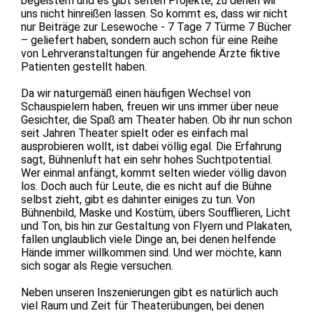
begeistern und es gibt selten Projekte, zu denen wir
uns nicht hinreißen lassen. So kommt es, dass wir nicht
nur Beiträge zur Lesewoche - 7 Tage 7 Türme 7 Bücher
– geliefert haben, sondern auch schon für eine Reihe
von Lehrveranstaltungen für angehende Ärzte fiktive
Patienten gestellt haben.
Da wir naturgemäß einen häufigen Wechsel von
Schauspielern haben, freuen wir uns immer über neue
Gesichter, die Spaß am Theater haben. Ob ihr nun schon
seit Jahren Theater spielt oder es einfach mal
ausprobieren wollt, ist dabei völlig egal. Die Erfahrung
sagt, Bühnenluft hat ein sehr hohes Suchtpotential.
Wer einmal anfängt, kommt selten wieder völlig davon
los. Doch auch für Leute, die es nicht auf die Bühne
selbst zieht, gibt es dahinter einiges zu tun. Von
Bühnenbild, Maske und Kostüm, übers Soufflieren, Licht
und Ton, bis hin zur Gestaltung von Flyern und Plakaten,
fallen unglaublich viele Dinge an, bei denen helfende
Hände immer willkommen sind. Und wer möchte, kann
sich sogar als Regie versuchen.
Neben unseren Inszenierungen gibt es natürlich auch
viel Raum und Zeit für Theaterübungen, bei denen